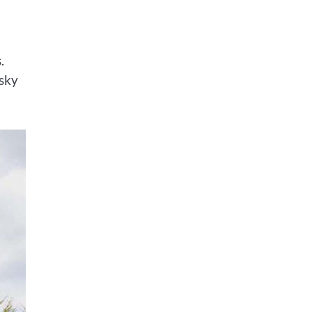
.
isky