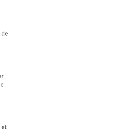
t de
er
le
 et