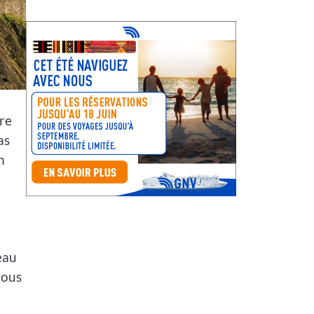
ure
as
n
eau
vous