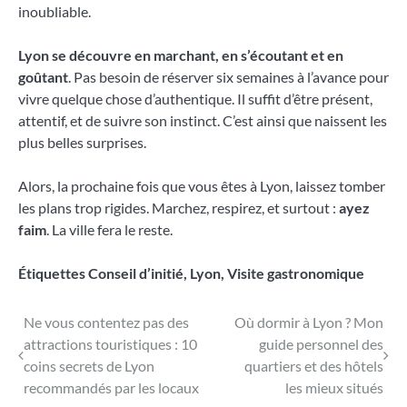
inoubliable.
Lyon se découvre en marchant, en s’écoutant et en
goûtant
. Pas besoin de réserver six semaines à l’avance pour
vivre quelque chose d’authentique. Il suffit d’être présent,
attentif, et de suivre son instinct. C’est ainsi que naissent les
plus belles surprises.
Alors, la prochaine fois que vous êtes à Lyon, laissez tomber
les plans trop rigides. Marchez, respirez, et surtout :
ayez
faim
. La ville fera le reste.
Étiquettes
Conseil d’initié
,
Lyon
,
Visite gastronomique
Navigation
Ne vous contentez pas des
Où dormir à Lyon ? Mon
attractions touristiques : 10
guide personnel des
de
coins secrets de Lyon
quartiers et des hôtels
l’article
recommandés par les locaux
les mieux situés