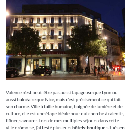
Valence n’est peut-être pas aussi tapageuse que Lyon ou
aussi balnéaire que Nice, mais c’est précisément ce qui fait
son charme. Ville à taille humaine, baignée de lumière et de
culture, elle est une étape idéale pour qui cherche à ralentir,
flâner, savourer. Lors de mes multiples séjours dans cette
ville drômoise, j’ai testé plusieurs
hôtels-boutique
situés
en