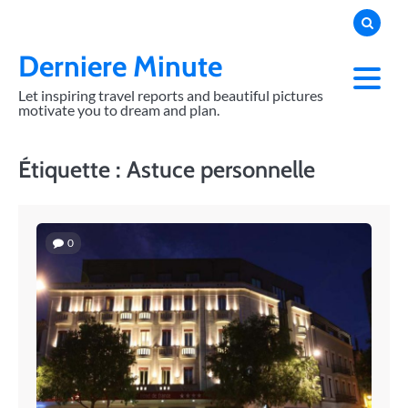
Skip
to
content
Derniere Minute
Let inspiring travel reports and beautiful pictures
motivate you to dream and plan.
Étiquette :
Astuce personnelle
0