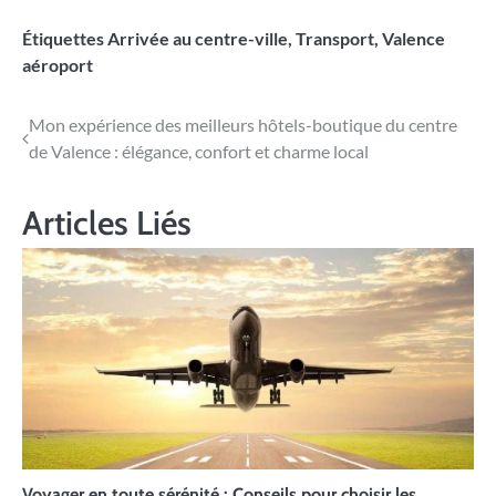
Étiquettes
Arrivée au centre-ville
,
Transport
,
Valence
aéroport
Navigation
Mon expérience des meilleurs hôtels-boutique du centre
de Valence : élégance, confort et charme local
de
l’article
Articles Liés
Voyager en toute sérénité : Conseils pour choisir les