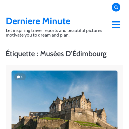
Skip
to
content
Derniere Minute
Let inspiring travel reports and beautiful pictures
motivate you to dream and plan.
Étiquette :
Musées D'Édimbourg
0