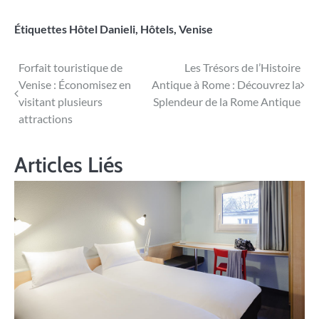
Étiquettes
Hôtel Danieli
,
Hôtels
,
Venise
Navigation
Forfait touristique de
Les Trésors de l’Histoire
Venise : Économisez en
Antique à Rome : Découvrez la
de
visitant plusieurs
Splendeur de la Rome Antique
l’article
attractions
Articles Liés