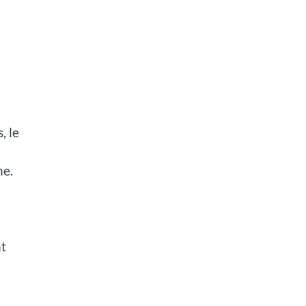
, le
ne.
nt