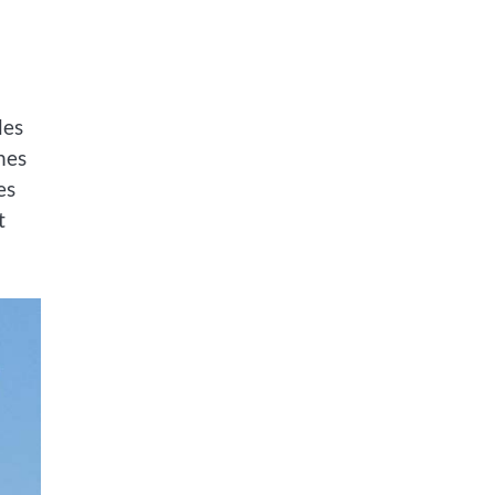
des
nes
es
t