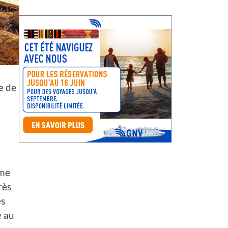
e de
ome
rès
es
é au