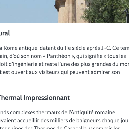
ural
 Rome antique, datant du IIe siècle après J.-C. Ce te
in, d’où son nom « Panthéon », qui signifie « tous les
oit d’ingénierie et reste l’une des plus grandes du mo
t est ouvert aux visiteurs qui peuvent admirer son
 Thermal Impressionnant
rands complexes thermaux de l’Antiquité romaine.
uvaient accueillir des milliers de baigneurs chaque jou
stes ruines des Thermes de Caracalla, y compris les