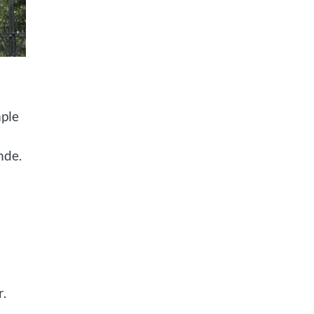
mple
nde.
r.