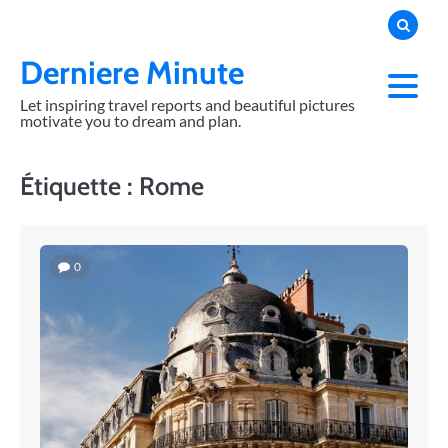
Skip
to
content
Derniere Minute
Let inspiring travel reports and beautiful pictures
motivate you to dream and plan.
Étiquette :
Rome
0