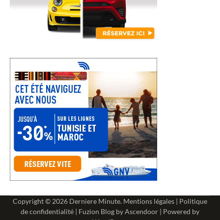
Copyright © 2026
Derniere Minute
.
Mentions légales
|
Politique
de confidentialité
| Fuzion Blog by
Ascendoor
| Powered by