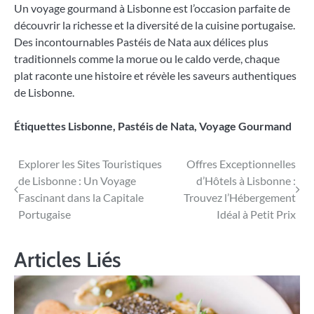
Un voyage gourmand à Lisbonne est l’occasion parfaite de
découvrir la richesse et la diversité de la cuisine portugaise.
Des incontournables Pastéis de Nata aux délices plus
traditionnels comme la morue ou le caldo verde, chaque
plat raconte une histoire et révèle les saveurs authentiques
de Lisbonne.
Étiquettes
Lisbonne
,
Pastéis de Nata
,
Voyage Gourmand
Navigation
Explorer les Sites Touristiques
Offres Exceptionnelles
de Lisbonne : Un Voyage
d’Hôtels à Lisbonne :
de
Fascinant dans la Capitale
Trouvez l’Hébergement
l’article
Portugaise
Idéal à Petit Prix
Articles Liés