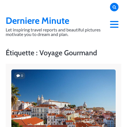
Skip
to
content
Derniere Minute
Let inspiring travel reports and beautiful pictures
motivate you to dream and plan.
Étiquette :
Voyage Gourmand
0