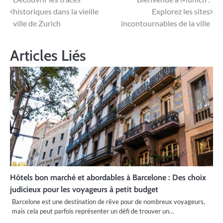
Navigation
historiques dans la vieille
Explorez les sites
de
ville de Zurich
incontournables de la ville
l’article
Articles Liés
Hôtels bon marché et abordables à Barcelone : Des choix
judicieux pour les voyageurs à petit budget
Barcelone est une destination de rêve pour de nombreux voyageurs,
mais cela peut parfois représenter un défi de trouver un…