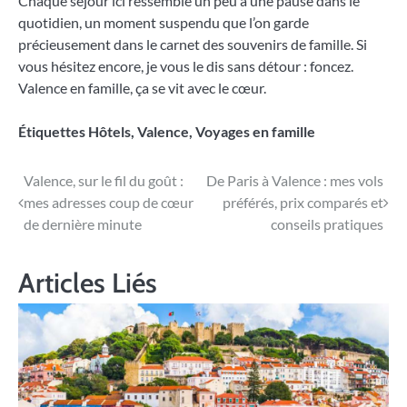
Chaque séjour ici ressemble un peu à une pause dans le
quotidien, un moment suspendu que l’on garde
précieusement dans le carnet des souvenirs de famille. Si
vous hésitez encore, je vous le dis sans détour : foncez.
Valence en famille, ça se vit avec le cœur.
Étiquettes
Hôtels
,
Valence
,
Voyages en famille
Navigation
Valence, sur le fil du goût :
De Paris à Valence : mes vols
mes adresses coup de cœur
préférés, prix comparés et
de
de dernière minute
conseils pratiques
l’article
Articles Liés