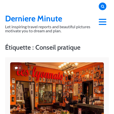
Skip
to
content
Derniere Minute
Let inspiring travel reports and beautiful pictures
motivate you to dream and plan.
Étiquette :
Conseil pratique
0