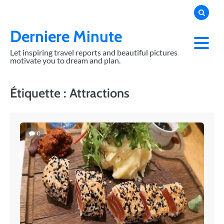
Skip
to
content
Derniere Minute
Let inspiring travel reports and beautiful pictures
motivate you to dream and plan.
Étiquette :
Attractions
0