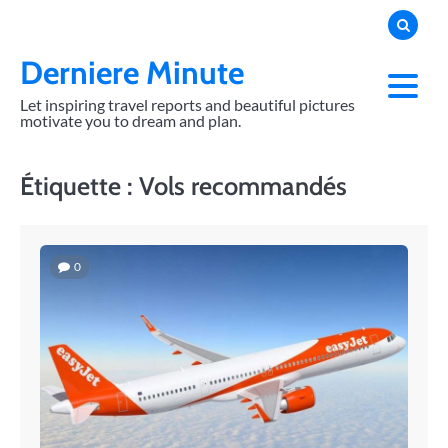
Skip
to
content
Derniere Minute
Let inspiring travel reports and beautiful pictures
motivate you to dream and plan.
Étiquette :
Vols recommandés
0