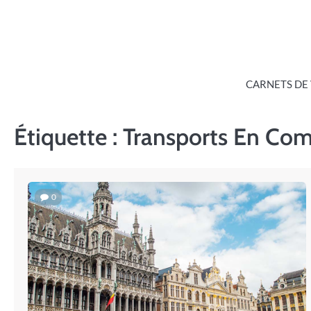
Skip
to
content
CARNETS DE
Étiquette :
Transports En C
0