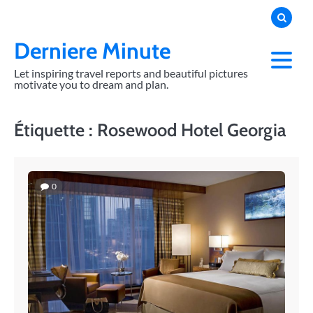
Skip
to
content
Derniere Minute
Let inspiring travel reports and beautiful pictures
motivate you to dream and plan.
Étiquette :
Rosewood Hotel Georgia
0