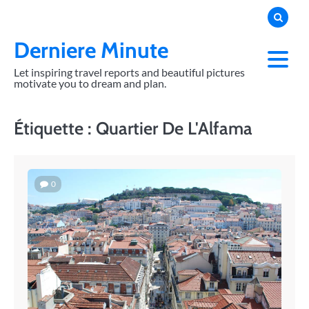
Skip
to
content
Derniere Minute
Let inspiring travel reports and beautiful pictures
motivate you to dream and plan.
Étiquette :
Quartier De L'Alfama
0