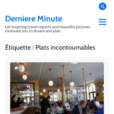
Skip
to
content
Derniere Minute
Let inspiring travel reports and beautiful pictures
motivate you to dream and plan.
Étiquette :
Plats incontournables
0