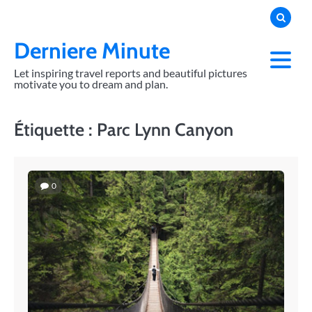
Skip
to
content
Derniere Minute
Let inspiring travel reports and beautiful pictures
motivate you to dream and plan.
Étiquette :
Parc Lynn Canyon
0