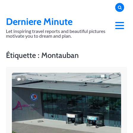
Skip
to
content
Derniere Minute
Let inspiring travel reports and beautiful pictures
motivate you to dream and plan.
Étiquette :
Montauban
0