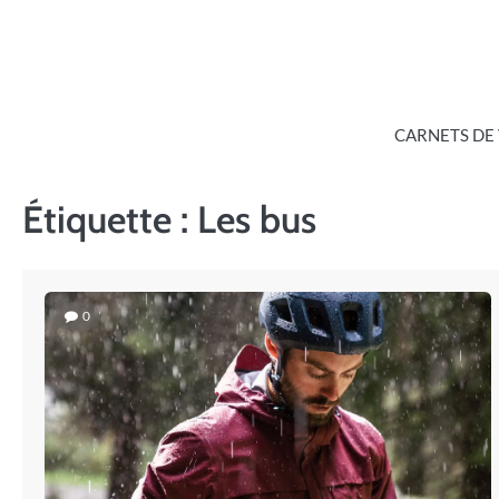
Skip
to
content
CARNETS DE
Étiquette :
Les bus
0