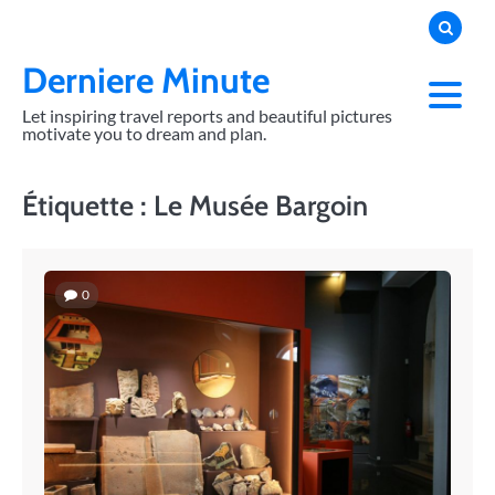
Skip
to
content
Derniere Minute
Let inspiring travel reports and beautiful pictures
motivate you to dream and plan.
Étiquette :
Le Musée Bargoin
0