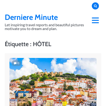
Skip
to
content
Derniere Minute
Let inspiring travel reports and beautiful pictures
motivate you to dream and plan.
Étiquette :
HÔTEL
0