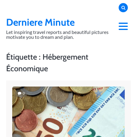
Skip
to
content
Derniere Minute
Let inspiring travel reports and beautiful pictures
motivate you to dream and plan.
Étiquette :
Hébergement
Économique
0