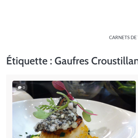
Skip
to
content
CARNETS DE
Étiquette :
Gaufres Croustilla
0