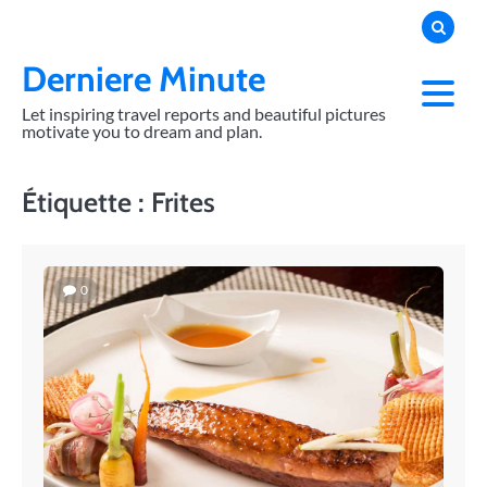
Skip
to
content
Derniere Minute
Let inspiring travel reports and beautiful pictures
motivate you to dream and plan.
Étiquette :
Frites
0