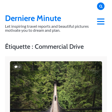
Skip
to
content
Derniere Minute
Let inspiring travel reports and beautiful pictures
motivate you to dream and plan.
Étiquette :
Commercial Drive
0