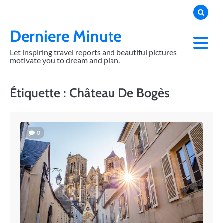
Skip
to
content
Derniere Minute
Let inspiring travel reports and beautiful pictures
motivate you to dream and plan.
Étiquette :
Château De Bogès
0