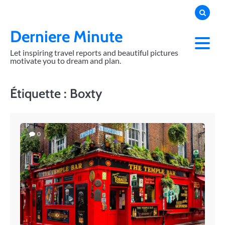
Skip
to
content
Derniere Minute
Let inspiring travel reports and beautiful pictures
motivate you to dream and plan.
Étiquette :
Boxty
0